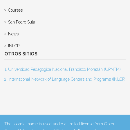
Courses
San Pedro Sula
News
INLCP
OTROS SITIOS
1. Universidad Pedagógica Nacional Francisco Morazán (UPNFM)
2. International Network of Language Centers and Programs (INLCP)
The Joomla! name is used under a limited license from Open